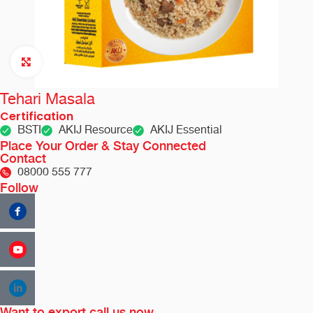
Click to enlarge
Tehari Masala
Certification
BSTI
AKIJ Resource
AKIJ Essential
Place Your Order & Stay Connected
Contact
08000 555 777
Follow
Want to export call us now