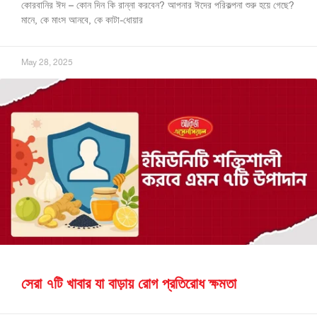
কোরবানির ঈদ – কোন দিন কি রান্না করবেন? আপনার ঈদের পরিকল্পনা শুরু হয়ে গেছে?
মানে, কে মাংস আনবে, কে কাটা-ধোয়ার
May 28, 2025
সেরা ৭টি খাবার যা বাড়ায় রোগ প্রতিরোধ ক্ষমতা