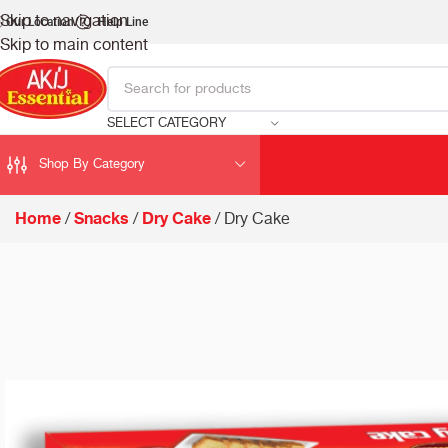
Skip to navigation
Our Location
Help Line
Skip to main content
SELECT CATEGORY
Shop By Category
Home
Snacks
Dry Cake
Dry Cake