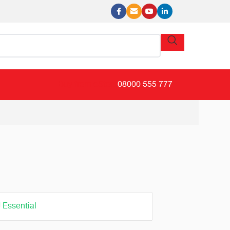
BN
Buy from eStore
08000 555 777
 Essential