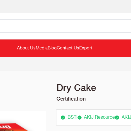
About Us
Media
Blog
Contact Us
Export
Dry Cake
Certification
BSTI
AKIJ Resource
AKIJ