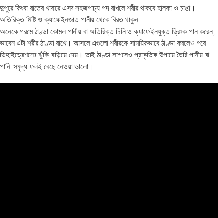
দুপুরে কিংবা রাতের খাবারে এসব সহজপাচ্য পদ রাখলে শরীর থাকবে হালকা ও চাঙা।
অতিরিক্ত মিষ্টি ও ক্যাফেইনজাত পানীয় থেকে বিরত থাকুন
অনেকে গরমে ঠাণ্ডা কোমল পানীয় বা অতিরিক্ত চিনি ও ক্যাফেইনযুক্ত ড্রিংক পান করেন,
ভাবেন এটা শরীর ঠাণ্ডা রাখে। আসলে এগুলো শরীরকে সাময়িকভাবে ঠাণ্ডা করলেও পরে
ডিহাইড্রেশনের ঝুঁকি বাড়িয়ে দেয়। তাই ঠাণ্ডা লাগলেও প্রাকৃতিক উপায়ে তৈরি পানীয় বা
পানি-সমৃদ্ধ ফলই বেছে নেওয়া ভালো।