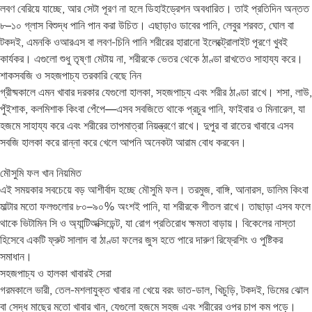
লবণ বেরিয়ে যাচ্ছে, আর সেটা পূরণ না হলে ডিহাইড্রেশন অবধারিত। তাই প্রতিদিন অন্তত
৮–১০ গ্লাস বিশুদ্ধ পানি পান করা উচিত। এছাড়াও ডাবের পানি, লেবুর শরবত, ঘোল বা
টকদই, এমনকি ওআরএস বা লবণ-চিনি পানি শরীরের হারানো ইলেক্ট্রোলাইট পূরণে খুবই
কার্যকর। এগুলো শুধু তৃষ্ণা মেটায় না, শরীরকে ভেতর থেকে ঠাণ্ডা রাখতেও সাহায্য করে।
শাকসবজি ও সহজপাচ্য তরকারি বেছে নিন
গ্রীষ্মকালে এমন খাবার দরকার যেগুলো হালকা, সহজপাচ্য এবং শরীর ঠাণ্ডা রাখে। শসা, লাউ,
পুঁইশাক, কলমিশাক কিংবা পেঁপে—এসব সবজিতে থাকে প্রচুর পানি, ফাইবার ও মিনারেল, যা
হজমে সাহায্য করে এবং শরীরের তাপমাত্রা নিয়ন্ত্রণে রাখে। দুপুর বা রাতের খাবারে এসব
সবজি হালকা করে রান্না করে খেলে আপনি অনেকটা আরাম বোধ করবেন।
মৌসুমি ফল খান নিয়মিত
এই সময়কার সবচেয়ে বড় আশীর্বাদ হচ্ছে মৌসুমি ফল। তরমুজ, বাঙ্গি, আনারস, ডালিম কিংবা
মাল্টার মতো ফলগুলোর ৮০–৯০% অংশই পানি, যা শরীরকে শীতল রাখে। তাছাড়া এসব ফলে
থাকে ভিটামিন সি ও অ্যান্টিঅক্সিডেন্ট, যা রোগ প্রতিরোধ ক্ষমতা বাড়ায়। বিকেলের নাস্তা
হিসেবে একটি ফ্রুট সালাদ বা ঠাণ্ডা ফলের জুস হতে পারে দারুণ রিফ্রেশিং ও পুষ্টিকর
সমাধান।
সহজপাচ্য ও হালকা খাবারই সেরা
গরমকালে ভারী, তেল-মশলাযুক্ত খাবার না খেয়ে বরং ভাত-ডাল, খিচুড়ি, টকদই, ডিমের ঝোল
বা সেদ্ধ মাছের মতো খাবার খান, যেগুলো হজমে সহজ এবং শরীরের ওপর চাপ কম পড়ে।