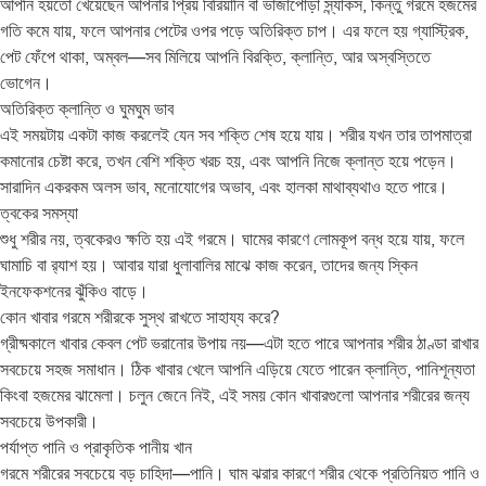
আপনি হয়তো খেয়েছেন আপনার প্রিয় বিরিয়ানি বা ভাজাপোড়া স্ন্যাকস, কিন্তু গরমে হজমের
গতি কমে যায়, ফলে আপনার পেটের ওপর পড়ে অতিরিক্ত চাপ। এর ফলে হয় গ্যাস্ট্রিক,
পেট ফেঁপে থাকা, অম্বল—সব মিলিয়ে আপনি বিরক্তি, ক্লান্তি, আর অস্বস্তিতে
ভোগেন।
অতিরিক্ত ক্লান্তি ও ঘুমঘুম ভাব
এই সময়টায় একটা কাজ করলেই যেন সব শক্তি শেষ হয়ে যায়। শরীর যখন তার তাপমাত্রা
কমানোর চেষ্টা করে, তখন বেশি শক্তি খরচ হয়, এবং আপনি নিজে ক্লান্ত হয়ে পড়েন।
সারাদিন একরকম অলস ভাব, মনোযোগের অভাব, এবং হালকা মাথাব্যথাও হতে পারে।
ত্বকের সমস্যা
শুধু শরীর নয়, ত্বকেরও ক্ষতি হয় এই গরমে। ঘামের কারণে লোমকূপ বন্ধ হয়ে যায়, ফলে
ঘামাচি বা র‍্যাশ হয়। আবার যারা ধুলাবালির মাঝে কাজ করেন, তাদের জন্য স্কিন
ইনফেকশনের ঝুঁকিও বাড়ে।
কোন খাবার গরমে শরীরকে সুস্থ রাখতে সাহায্য করে?
গ্রীষ্মকালে খাবার কেবল পেট ভরানোর উপায় নয়—এটা হতে পারে আপনার শরীর ঠাণ্ডা রাখার
সবচেয়ে সহজ সমাধান। ঠিক খাবার খেলে আপনি এড়িয়ে যেতে পারেন ক্লান্তি, পানিশূন্যতা
কিংবা হজমের ঝামেলা। চলুন জেনে নিই, এই সময় কোন খাবারগুলো আপনার শরীরের জন্য
সবচেয়ে উপকারী।
পর্যাপ্ত পানি ও প্রাকৃতিক পানীয় খান
গরমে শরীরের সবচেয়ে বড় চাহিদা—পানি। ঘাম ঝরার কারণে শরীর থেকে প্রতিনিয়ত পানি ও