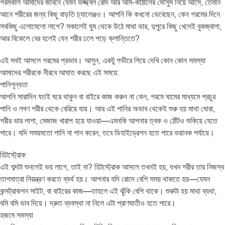
গরমকাল আমাদের জীবনে যেমন উজ্জ্বল রোদ আর আম-কাঁঠালের মৌসুম নিয়ে আসে, তেমনি
আনে শরীরের জন্য কিছু বাড়তি চ্যালেঞ্জও। আপনি কি কখনো ভেবেছেন, কেন গরমের দিনে
সবকিছু এলোমেলো লাগে? সকালেই ঘুম থেকে উঠে মাথা ভার, দুপুরে কিছু খেলেই বুকজ্বালা,
আর বিকেলে বের হলেই যেন শরীর ঢলে পড়ে ক্লান্তিতে?
এই সবই আসলে গরমের প্রভাব। আসুন, একটু গভীরে গিয়ে দেখি কোন কোন সমস্যা
আমাদের শরীরকে নীরবে আঘাত করছে এই সময়ে:
পানিশূন্যতা
আপনি সারাদিন যতই ঘরে থাকুন বা বাইরে কাজ করুন না কেন, গরমে ঘামের মাধ্যমে প্রচুর
পানি ও লবণ শরীর থেকে বেরিয়ে যায়। আর এই পানির অভাব থেকেই শুরু হয় মাথা ঘোরা,
শরীর ভার লাগা, মেজাজ খারাপ হয়ে যাওয়া—এমনকি আপনার ত্বক ও ঠোঁটও শুকিয়ে যেতে
পারে। যদি সময়মতো পানি না পান করেন, তবে ডিহাইড্রেশন হতে পারে ভয়ানক পর্যায়ে।
হিটস্ট্রোক
এই শব্দটা শুনলেই ভয় লাগে, তাই না? হিটস্ট্রোক আসলে তখনই হয়, যখন শরীর তার নিজস্ব
তাপমাত্রা নিয়ন্ত্রণ করতে ব্যর্থ হয়। আপনার যদি রোদে বেশি সময় থাকতে হয়—যেমন
কন্সট্রাকশন সাইট, বা বাইরের কাজ—তাহলে এই ঝুঁকি বেশি থাকে। শুরুটা হয় মাথা ব্যথা,
বমি বমি ভাব দিয়ে। দ্রুত ব্যবস্থা না নিলে এটা প্রাণঘাতীও হতে পারে।
হজমে সমস্যা