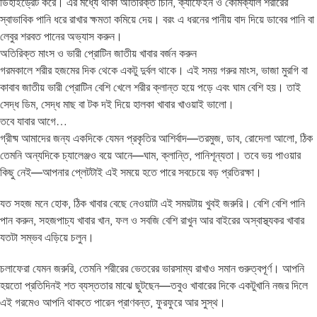
ডিহাইড্রেট করে। এর মধ্যে থাকা অতিরিক্ত চিনি, ক্যাফেইন ও কেমিক্যাল শরীরের
স্বাভাবিক পানি ধরে রাখার ক্ষমতা কমিয়ে দেয়। বরং এ ধরনের পানীয় বাদ দিয়ে ডাবের পানি বা
লেবুর শরবত পানের অভ্যাস করুন।
অতিরিক্ত মাংস ও ভারী প্রোটিন জাতীয় খাবার বর্জন করুন
গরমকালে শরীর হজমের দিক থেকে একটু দুর্বল থাকে। এই সময় গরুর মাংস, ভাজা মুরগি বা
কাবাব জাতীয় ভারী প্রোটিন বেশি খেলে শরীর ক্লান্ত হয়ে পড়ে এবং ঘাম বেশি হয়। তাই
সেদ্ধ ডিম, সেদ্ধ মাছ বা টক দই দিয়ে হালকা খাবার খাওয়াই ভালো।
তবে যাবার আগে…
গ্রীষ্ম আমাদের জন্য একদিকে যেমন প্রকৃতির আশির্বাদ—তরমুজ, ডাব, রোদেলা আলো, ঠিক
তেমনি অন্যদিকে চ্যালেঞ্জও বয়ে আনে—ঘাম, ক্লান্তি, পানিশূন্যতা। তবে ভয় পাওয়ার
কিছু নেই—আপনার প্লেটটাই এই সময়ে হতে পারে সবচেয়ে বড় প্রতিরক্ষা।
যত সহজ মনে হোক, ঠিক খাবার বেছে নেওয়াটা এই সময়টায় খুবই জরুরি। বেশি বেশি পানি
পান করুন, সহজপাচ্য খাবার খান, ফল ও সবজি বেশি রাখুন আর বাইরের অস্বাস্থ্যকর খাবার
যতটা সম্ভব এড়িয়ে চলুন।
চলাফেরা যেমন জরুরি, তেমনি শরীরের ভেতরের ভারসাম্য রাখাও সমান গুরুত্বপূর্ণ। আপনি
হয়তো প্রতিদিনই শত ব্যস্ততার মাঝে ছুটছেন—তবুও খাবারের দিকে একটুখানি নজর দিলে
এই গরমেও আপনি থাকতে পারেন প্রাণবন্ত, ফুরফুরে আর সুস্থ।