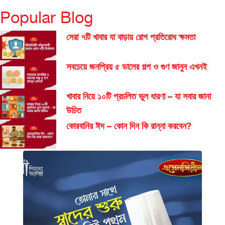
Popular Blog
সেরা ৭টি খাবার যা বাড়ায় রোগ প্রতিরোধ ক্ষমতা
সবচেয়ে জনপ্রিয় ৫ ডালের গল্প ও গুণ জানুন এখনই
খাবার নিয়ে ১০টি প্রচলিত ভুল ধারণা – যা সবার জানা
উচিত
কোরবানির ঈদ – কোন দিন কি রান্না করবেন?