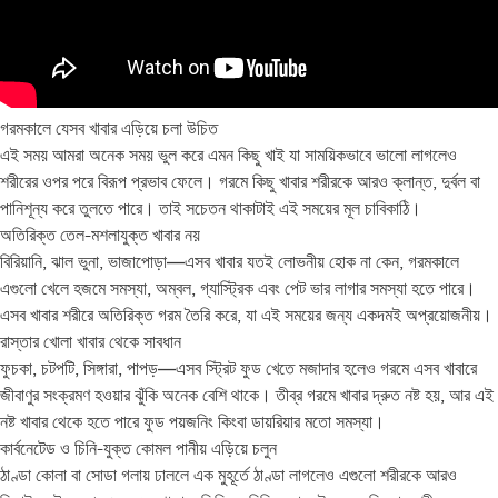
গরমকালে যেসব খাবার এড়িয়ে চলা উচিত
এই সময় আমরা অনেক সময় ভুল করে এমন কিছু খাই যা সাময়িকভাবে ভালো লাগলেও
শরীরের ওপর পরে বিরূপ প্রভাব ফেলে। গরমে কিছু খাবার শরীরকে আরও ক্লান্ত, দুর্বল বা
পানিশূন্য করে তুলতে পারে। তাই সচেতন থাকাটাই এই সময়ের মূল চাবিকাঠি।
অতিরিক্ত তেল-মশলাযুক্ত খাবার নয়
বিরিয়ানি, ঝাল ভুনা, ভাজাপোড়া—এসব খাবার যতই লোভনীয় হোক না কেন, গরমকালে
এগুলো খেলে হজমে সমস্যা, অম্বল, গ্যাস্ট্রিক এবং পেট ভার লাগার সমস্যা হতে পারে।
এসব খাবার শরীরে অতিরিক্ত গরম তৈরি করে, যা এই সময়ের জন্য একদমই অপ্রয়োজনীয়।
রাস্তার খোলা খাবার থেকে সাবধান
ফুচকা, চটপটি, সিঙ্গারা, পাপড়—এসব স্ট্রিট ফুড খেতে মজাদার হলেও গরমে এসব খাবারে
জীবাণুর সংক্রমণ হওয়ার ঝুঁকি অনেক বেশি থাকে। তীব্র গরমে খাবার দ্রুত নষ্ট হয়, আর এই
নষ্ট খাবার থেকে হতে পারে ফুড পয়জনিং কিংবা ডায়রিয়ার মতো সমস্যা।
কার্বনেটেড ও চিনি-যুক্ত কোমল পানীয় এড়িয়ে চলুন
ঠাণ্ডা কোলা বা সোডা গলায় ঢাললে এক মুহূর্তে ঠাণ্ডা লাগলেও এগুলো শরীরকে আরও